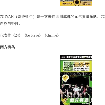
7G!YAK（奇迹牦牛）是一支来自四川成都的元气摇滚乐队。7G
自然与野性。
代表作《24》《be brave》《change》
南方有岛