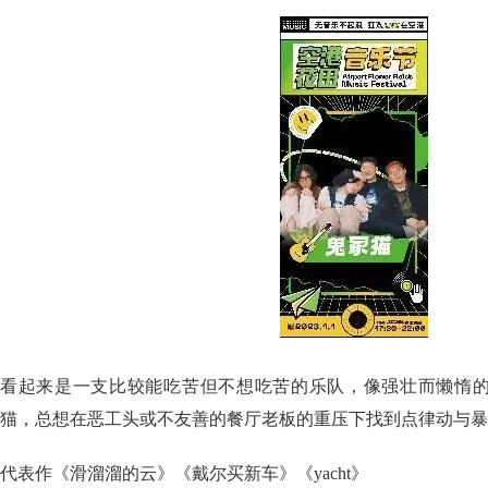
看起来是一支比较能吃苦但不想吃苦的乐队，像强壮而懒惰
猫，总想在恶工头或不友善的餐厅老板的重压下找到点律动与暴
代表作《滑溜溜的云》《戴尔买新车》《yacht》