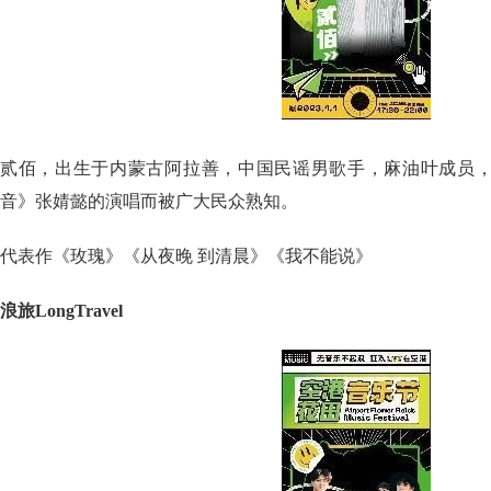
贰佰，出生于内蒙古阿拉善，中国民谣男歌手，麻油叶成员
音》张婧懿的演唱而被广大民众熟知。
代表作《玫瑰》《从夜晚 到清晨》《我不能说》
浪旅LongTravel