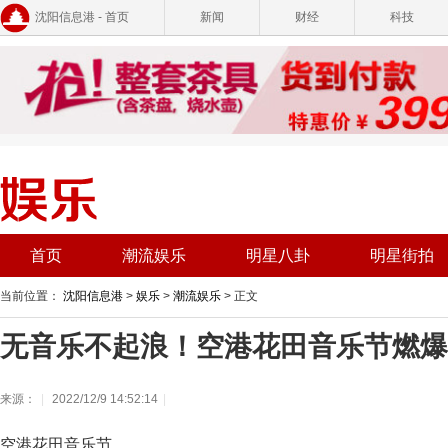
沈阳信息港 - 首页
新闻
财经
科技
首页
潮流娱乐
明星八卦
明星街拍
当前位置：
沈阳信息港
>
娱乐
>
潮流娱乐
> 正文
无音乐不起浪！空港花田音乐节燃爆
来源：
|
2022/12/9 14:52:14
|
空港花田音乐节