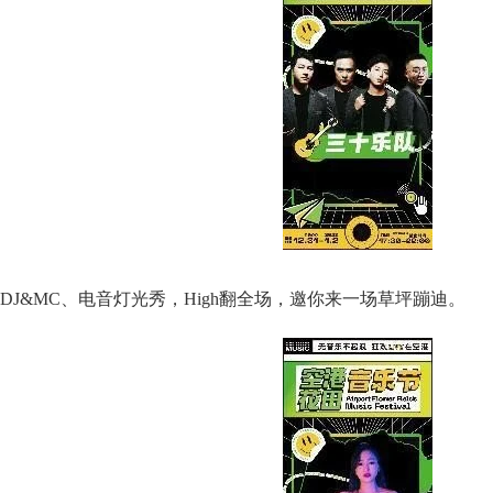
DJ&MC、电音灯光秀，High翻全场，邀你来一场草坪蹦迪。