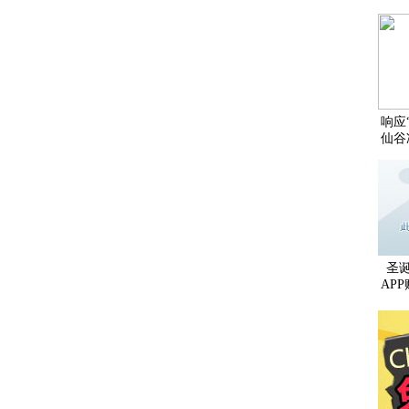
响应
仙谷
圣
AP