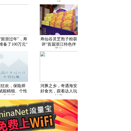
捐
“留浙过年”，寿
寿仙谷灵芝孢子粉获
准备了100万元“
评“首届浙江特色伴
手礼
诞狂欢，保险师
河豚之乡，奇遇海安
P赋能精细、个性
好食光，跟着达人玩
化的运
转海