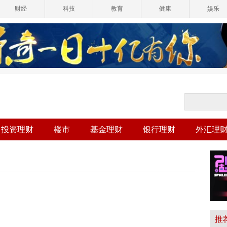
财经
科技
教育
健康
娱乐
投资理财
楼市
基金理财
银行理财
外汇理
推