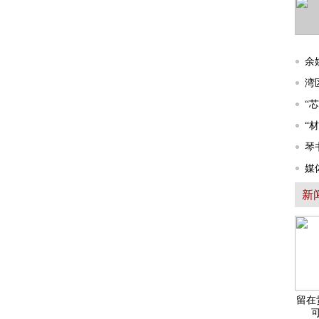
余
湾
“
“
琴
媒
新
留在