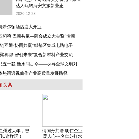
达人玩转海安文旅新业态
2020-12-28
姚希尔顿酒店盛大开业
区和鸣 巴商共赢—商会成立大会暨“渝商
芯链互通·协同共赢”郫都区集成电路电子
材聚郫都·智创未来”复合新材料产业交流
书五十载 活水润古今——探寻全球文明对
体热词透视仙作产业高质量发展路径
闻头条
贵州过大年，您
情同舟共济 明仁企业
可以这样玩！
暖人心---名仁苏打水